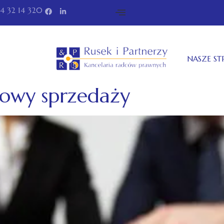
34 32 14 320
NASZE S
owy sprzedaży