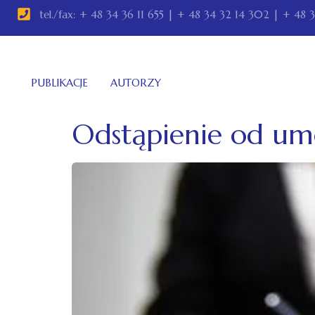
tel./fax: + 48 34 36 11 655 | + 48 34 32 14 302 | + 48 
PUBLIKACJE
AUTORZY
Odstąpienie od um